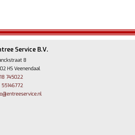
tree Service B.V.
anckstraat 8
02 HS Veenendaal
18 745022
 55146772
fo@entreeservice.nl