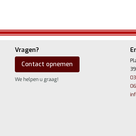
Vragen?
En
Pl
Contact opnemen
39
03
We helpen u graag!
06
in