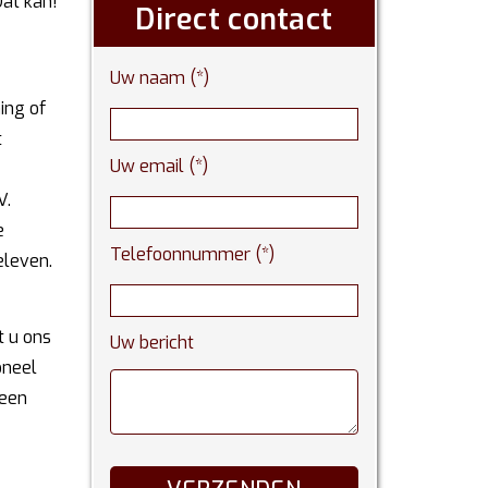
Dat kan!
Direct contact
Uw naam (*)
ing of
t
Uw email (*)
V.
e
Telefoonnummer (*)
eleven.
t u ons
Uw bericht
oneel
 een