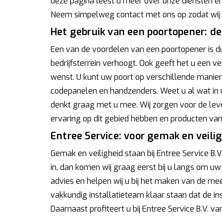
deze pagina leest u meer over onze diensten en
Neem simpelweg contact met ons op zodat wij u
Het gebruik van een poortopener: d
Een van de voordelen van een poortopener is d
bedrijfsterrein verhoogt. Ook geeft het u een vei
wenst. U kunt uw poort op verschillende manie
codepanelen en handzenders. Weet u al wat in u
denkt graag met u mee. Wij zorgen voor de leve
ervaring op dit gebied hebben en producten van d
Entree Service: voor gemak en veili
Gemak en veiligheid staan bij Entree Service B.V
in, dan komen wij graag eerst bij u langs om uw
advies en helpen wij u bij het maken van de me
vakkundig installatieteam klaar staan dat de in
Daarnaast profiteert u bij Entree Service B.V. v