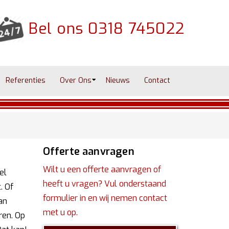
Bel ons
0318 745022
Referenties
Over Ons
Nieuws
Contact
Offerte aanvragen
Wilt u een offerte aanvragen of
el
heeft u vragen? Vul onderstaand
. Of
formulier in en wij nemen contact
an
met u op.
ren. Op