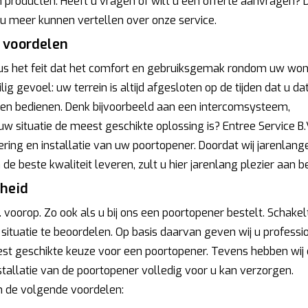
 producten. Heeft u vragen of wilt u een offerte aanvragen? 
 meer kunnen vertellen over onze service.
e voordelen
us het feit dat het comfort en gebruiksgemak rondom uw won
lig gevoel: uw terrein is altijd afgesloten op de tijden dat u da
ren bedienen. Denk bijvoorbeeld aan een intercomsysteem,
w situatie de meest geschikte oplossing is? Entree Service B.
ring en installatie van uw poortopener. Doordat wij jarenlang
e beste kwaliteit leveren, zult u hier jarenlang plezier aan b
gheid
. voorop. Zo ook als u bij ons een poortopener bestelt. Schakel
 situatie te beoordelen. Op basis daarvan geven wij u professi
est geschikte keuze voor een poortopener. Tevens hebben wij
stallatie van de poortopener volledig voor u kan verzorgen.
an de volgende voordelen: