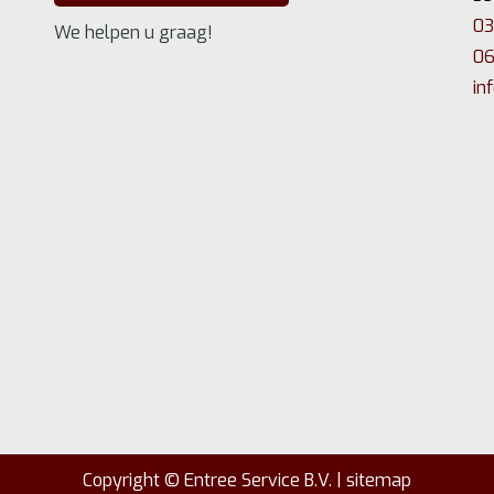
03
We helpen u graag!
06
in
Copyright ©
Entree Service B.V.
|
sitemap