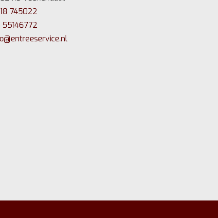
18 745022
 55146772
fo@entreeservice.nl