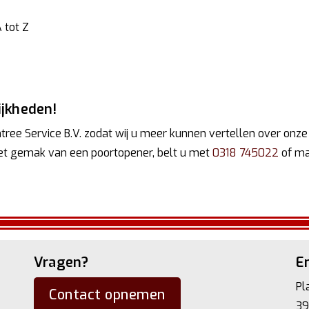
 tot Z
ijkheden!
ree Service B.V. zodat wij u meer kunnen vertellen over onze
het gemak van een poortopener, belt u met
0318 745022
of ma
Vragen?
En
Pl
Contact opnemen
39